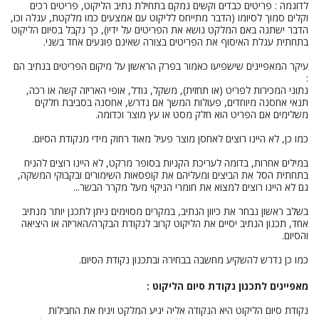
לדוגמה : פריטים כבדים וקשים נמקם בתחילת נתיב הליקוט, פריטים רכים
וקלים סמוך לסיומו (הדבר מתייחס לליקוט עם אמצעים כמו מלקטת, עגלה וכו,
הדבר ישתנה באם המלקט נושא את הפריטים על ידיו), כך נקבל בסיום הליקוט
בתחתית עגלת האיסוף את הפריטים בצורה שאינם פוגעים אחד בשני.
עיקר המאפיינים שישפיעו כאמור בפרק הראשון על מיקום הפריטים בנתיב הם
:
נתוני המכירות לפריט (או תחזית), משקל, גודל, אופי האריזה קשה או רכה,
תנאי אחסנה מיוחדים, פעולות המשך אם נדרש, אחסנה בסביבת חלקים
משלימים אם הפריט הוא חלק מסט או עץ מוצר וכדומה.
כמו כן, לא היינו רוצים לאחסן מוצר פעיל מאוד רחוק מידי מנקודת הסיום.
במילים אחרות, בדומה לעריכת הקניות בסופר מרקט, לא היינו רוצים להניח
בתחתית הסל את הביצים ומעליהם את קופסאות השימורים ובקבוקי המשקה,
גם לא היינו רוצים למצוא את חומרי הניקוי מעל מקרר הבשר...
בשלב ראשון נבחר את כיוון הנתיב, במקרים מסוימים ניתן לתכנן יותר מנתיב
אחד, תכנון הנתיב יסיים את הליקוט קרוב לנקודת הבקרה/האריזה או היציאה
והסיום.
כמו כן נדרש להשקיע מחשבה בבחירה ובתכנון נקודת הסיום.
מאפיינים לתכנון נקודת סיום הליקוט :
נקודת סיום הליקוט היא הנקודה אליה יגיע המלקט ויניח את החבילות