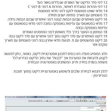
12 לפי סדר הליקוט של האזורים שנכללים באזור העל
13 לפי מהירות המוגדרת לאיתור, מהירות A לפני B לפני C
14 מלאי שאינו ממושטח ילוקט לפני מלאי ממושטח
15 משטחים עם תאריך פתיחה ישנים תחילה
16 ליקוט מאיתורים שבהם הכמות קטנה לפני איתורים שבהם הכמות גדולה
17 מלאי בסטאטוס עם עדיפות באספקה נמוכה לפני מלאי בסטאטוס עם
עדיפות באספקה גבוהה
18 המחסן בו המוצר בדרך כלל מאוחסן לפני המחסנים האחרים
19 ליקוט מאיתורים עם סדר ליקוט נמוך לפני איתורים עם סדר ליקוט גבוה
20 ליקוט ממשטחים עם ת. תנועת מלאי אחרון גבוה לפני משטחים עם תאריך
מוקדם יותר
הלוג המופיע מעלה הינו בסיס לתכנון אסטרטגיית ליקוט, כאמור, ניתן למעשה
לקבוע ולהנחות את המערכת איך "לבנות" את נתיב הליקוט הנדרש לכל
משימה בעזרת בחירה ודרוג המשתנים באסטרטגיה הנבחרת.
להלן דוגמא לבחירת שלבים ולשימוש באסטרטגיית ליקוט (מתוך תוכנת
הפריוריטי) :