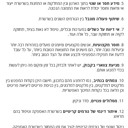
5.
מידע חסר או שגוי
בתוך הארגון ובין המחלקות או התחנות בשרשרת ייצור
אי וודאות וחוסר יכולת לראות את התמונה הנכונה.
6.
שיתוף פעולה מוגבל
בין הגורמים השונים בשרשרת.
7.
אי דיווח על כשלים
במערכות ובכלים, טיפול לא נאות בציוד, תחזוקה
לקויה או תחזוקת שבר, כל אלה ועוד..
8.
חוסר מקצועיות
, אנשים מקצועיים ומיומנים פועלים במהירות רבה יותר
וביעילות טובה יותר, הם משיגים את התוצאות הטובות ביותר, על כל עובד
לדעת את תפקידו הספציפי ולבצע אותו על הצד הטוב ביותר.
9.
מניעת צווארי בקבוק
, יש לאתר ולבדוק בכל זמן ומקום מה ניתן לעשות
בכדי למנוע אותם.
10.
צמתים בנתיב
, נסו להימנע מהם בתכנון, חישבו היכן נקודות המפגש בין
מלקטים למלקטים, בין מלקטים למלגזנים, בין כניסת פריטים ליציאת פריטים
וכן הלאה בכל נקודות החיכוך האפשריות.
11.
מסלולים פנויים
, סדר וניקיון.
12.
איתור דינמי של גורמים קריטיים
בשרשרת האספקה וטיפול בהם
מראש.
ניהול שוטף של גורמים קריטיים יקצר את זמן המחזור בשרשרת האספקה,