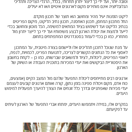
וטובה יותר, ועל ידי כך ליצור יתרון תחרותי, בכלל, הרגלי הצריכה ותהליכי
הגלובליזציה אינם מותירים מקום לארגונים איטיים ו/או לא יעילים.
ליקוט הזמנות יעיל מהיר ומחושב הוא תוצר של תכנון מוקדם.
החל מתכנון המחסן, תכנון האחסנה, תכנון נתיב הליקוט, מיקום הפריטים
בנתיב הליקוט ועד לשימוש בציוד המתאים למשימה, הכל מוכוון ומחושב בכדי
לייעל ולמצות את יכולת הארגון לבצע משימותיו ועל ידי כך לייצר יתרון מול
מתחריו, כמו כן בכדי לעמוד בסטנדרטים המתפתחים בתחום.
על מנת שנוכל לתכנן תהליכים אלו וליישמם בצורה מיטבית, על המתכנן
לאסוף את כל הנתונים הקשורים לצריכה, לתנועות הפריט, לכמויות, לנפח,
לאופי הפריטים, ליכולות, לציוד ולמשאבים שברשותו, כמו כן – לקחת בחשבון
את היסטוריית הביקושים ואת יעדי המכירות בתוכנית העבודה או השיווק של
הארגון.
ארגונים רבים מתייחסים ליכולת התפעול שלהם מול המצב הקיים (אמצעים,
כוח אדם, מקום ויכולת ספיגה בזמן נתון), קורה ואותם ארגונים קובעים לעצמם
יעדי מכירות שאפתניים ובדרך כלל זונחים את הצורך להיערך תפעולית למימוש
היעדים.
במקרים אלו, במידה ויתממשו היעדים, ימתחו אברי התפעול של הארגון לעיתים
עד לפקיעתם.