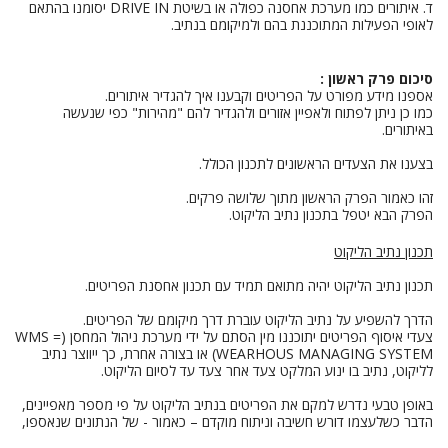
ד. איתורים כמו מערכת אחסנה כפולה או בשיטת DRIVE IN יסומנו בהתאם
לאופי הפעילות המתוכננת בהם ולמיקומם בנתיב.
סיכום פרק ראשון :
אספנו מידע מפורט על הפריטים וקבענו איך להגדיר איתורים.
כמו כן ניתן לפתוח ולאפיין אזורים ולהגדיר להם "מהירות" כפי שנעשה
באיתורים.
בצענו את הצעדים הראשונים לתכנון הכולל.
זהו כאמור הפרק הראשון מתוך שלושה פרקים.
הפרק הבא יטפל בתכנון נתיב הליקוט.
תכנון נתיב הליקוט
תכנון נתיב הליקוט יהיה מתואם תמיד עם תכנון אחסנת הפריטים.
הדרך להשפיע על נתיב הליקוט עוברת דרך מיקומם של הפריטים.
צעדי איסוף הפריטים יתוכננו מין הסתם על ידי מערכת ניהול המחסן (WMS =
WEARHOUS MANAGING SYSTEM) או בצורה אחרת, כך ייווצר נתיב
לליקוט, נתיב בו ינוע המלקט צעד אחר צעד עד לסיום הליקוט.
באופן טבעי נדרש למקם את הפריטים בנתיב הליקוט על פי מספר מאפיינים,
הדבר כשלעצמו דורש חשיבה וניתוח מוקדם – כאמור - של הנתונים שנאספו,