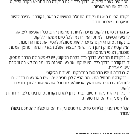
והפריטים לאחר הליקוט, בדרך כלל זו גם הנקודה בה תתבצע בקרת הליקוט
ויהיו בה אמצעי האריזה.
נקודת הסיום היא גם נקודת התחלת המשימה הבאה, נקודה זו צריכה להיות
מפוקחת ונשלטת תדיר.
א. נקודת סיום הליקוט צריכה להיות ממוקמת קרוב ככל האפשר ליציאה,
לרציפי הטעינה, למחסן האריזות או לכל סיום אפשרי לליקוט.
ב. נקודת סיום הליקוט צריכה להיות מסוגלת להכיל את נפח ההזמנות
המלוקטת לפרק הזמן הנדרש עד לבצוע השלב הבא לדוגמה : מחסן הזמנות
מוכנות, רציפי העמסה וכו..
ג. בנקודה זו תתבצע בדרך כלל בקרת הליקוט, יש לאפשר לה מרחב מספק.
ד. בנקודה זו בדרך כלל יהיו ימוקמו אמצעי האריזה כמו מכונת קשירה ומכונת
עיטוף אריזות.
ה. בנקודה זו יהיו מדפסות המדבקות ותעודות הליקוט.
ו. בנקודה זו תתחיל המשימה הבאה לכן סביר שיהיו שם האמצעים הדרושים
לתחילתה כמו : משטחי עץ, אריזות/עגלות וכל אמצעי אחר לצורך תחילת
ליקוט.
ז. יכולות להיות נקודות סיום רבות, ניתן למקם נקודות סיום ביניים לצורך הורדת
הלחץ מנקודת הסיום הסופית.
הכל לפי העניין, בליקוט פריטים קטנים נקודת הסיום יכולה להסתכם בשולחן
עבודה.