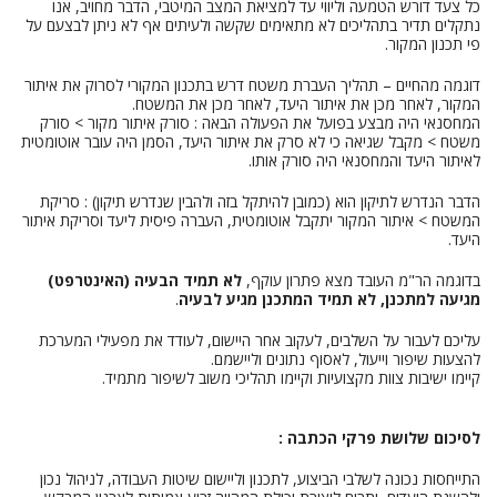
כל צעד דורש הטמעה וליווי עד למציאת המצב המיטבי, הדבר מחויב, אנו
נתקלים תדיר בתהליכים לא מתאימים שקשה ולעיתים אף לא ניתן לבצעם על
פי תכנון המקור.
דוגמה מהחיים – תהליך העברת משטח דרש בתכנון המקורי לסרוק את איתור
המקור, לאחר מכן את איתור היעד, לאחר מכן את המשטח.
המחסנאי היה מבצע בפועל את הפעולה הבאה : סורק איתור מקור > סורק
משטח > מקבל שגיאה כי לא סרק את איתור היעד, הסמן היה עובר אוטומטית
לאיתור היעד והמחסנאי היה סורק אותו.
הדבר הנדרש לתיקון הוא (כמובן להיתקל בזה ולהבין שנדרש תיקון) : סריקת
המשטח > איתור המקור יתקבל אוטומטית, העברה פיסית ליעד וסריקת איתור
היעד.
בדוגמה הר"מ העובד מצא פתרון עוקף,
לא תמיד הבעיה (האינטרפט)
מגיעה למתכנן, לא תמיד המתכנן מגיע לבעיה
.
עליכם לעבור על השלבים, לעקוב אחר היישום, לעודד את מפעילי המערכת
להצעות שיפור וייעול, לאסוף נתונים וליישמם.
קיימו ישיבות צוות מקצועיות וקיימו תהליכי משוב לשיפור מתמיד.
לסיכום שלושת פרקי הכתבה :
התייחסות נכונה לשלבי הביצוע, לתכנון וליישום שיטות העבודה, לניהול נכון