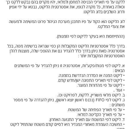
ללקט על פי תאריכי הכניסה למחסן ולמלאי, יהיו מקרים בהם נבקש ללקט כך
וכאלה באחרת, כל מקרה לגופו, את אסטרטגית הליקוט, נבטא על ידי אפיון
ודרוג השלבים בלוג הליקוט.
לוג הליקוט הוא הקוד על פיו תתכנן מערכת הניהול פרוט המשימה ולמעשה
את צעדי המלקט.
(ההתייחסות היא בעיקר לליקוט לפי הזמנות).
בדרך כלל אסטרטגיות הליקוט המקובלות הן כפי שנראה ברשימה מטה, בכל
אסטרטגיה כזאת ניתן בדרך כלל להגדיר גם את ההופכי שלה, מוצגות להלן
האסטרטגיות המקובלות יותר :
א. ליקוט לפי מנות/פקע"ות, אסטרטגיה זו ניתן להגדיר על פי המשתנים
הבאים :
• ליקוט המנה או הסדרה הנדרשת בהזמנה.
• ליקוט לפי תאריכי התפוגה ישן/חדש קודם.
• ליקוט על פי מהדורות המוצר.
• ועוד ..
ב. ליקוט מלאי משוריין, ללקוח, לפרויקט וכו..
ג. ליקוט לפי FIFO (נכנס ראשון יוצא ראשון), ניתן להגדרה על פי מספר
משתנים :
• על פי תאריך הפתיחה של המשטח.
• על פי תאריך הקליטה למלאי.
ד. ליקוט לפי המשטח עם תאריך התנועה האחרון.
• החשיבה העומדת מאחורי המגדיר היא לסיים קודם משטח שהתחיל ליקוט