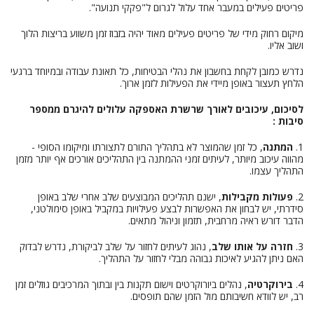
פריטים פעילים במעבר אחד עלול לגרום ל"פקקי תנועה".
מיקום רחוק מידי של פריטים פעילים מאוד יהיה בזבוז זמן משווע בריצות הלוך
ושוב אליו.
נדרש כמובן לקחת בחשבון את נהלי הבטיחות, כל תאונת עבודה ובמיוחד ברגעי
הלחץ תעצור באופן מיידי את הפעילות לזמן ארוך.
לסיכום, עיכובים לאורך שרשרת האספקה עלולים להיגרם ממספר
סיבות :
1.
המתנה
, כל זמן שהמוצר לא בתהליך התורם לתצורתו ומיקומו הסופי -
מהווה עיכוב מיותר, לעיתים זמני ההמתנה בין התהליכים אורכים אף יותר מזמן
התהליך עצמו.
2.
פעולות מקבילות
, ישנם תהליכים המבוצעים שלב אחרי שלב באופן
סידרתי, יש לבחון את האפשרות לבצע פעילויות במקביל באופן סימולטני,
הדבר דורש ראיה מרחבית, תזמון וניהול מתאים.
3.
חזרה על אותו שלב
, נהוג לעיתים לחזור על שלב לביקורת, נדרש לבדוק
האם ניתן להגיע לאיכות גבוהה מבלי לחזור על התהליך.
4.
בירוקרטיה
, נהלים ביורוקרטים וישום תקנות בין ובתוך המרכיבים גוזלים זמן
רב, יש לוודא חשיבותם מול הזמן שהם תופסים.