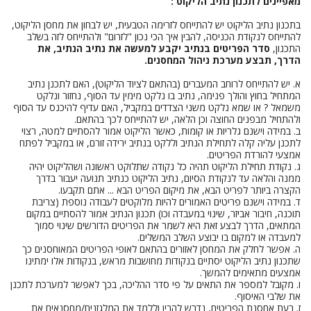
מאפיינים לתכנון נתיב הליקוט :
בתכנון נתיב הליקוט יש להתייחס לזרימה הטבעית, יש לבחון את מחסן הליקוט,
להתייחס לנקודת הכניסה, להבין איך הכי נכון "לזרום" ולהתייחס לזה בשלב
התכנון,
סדר הפריטים בנתיב יקבע למעשה את נתיב הנתיב, את
הדרך, תבצע מערכת ניהול המחסנים.
א. יש להתייחס לרוחב המעברים (בהתאם לציוד הליקוט), האם לתכנן נתיב
המתחיל בחוץ והולך פנימה, נתיב בו נלקט מימין עד הסוף, נחזור ונלקט
משמאל ? או שמא נלקט משני הצדדים במקביל, האם עדיף להיכנס עד הסוף
ולהתחיל מבפנים החוצה וכן הלאה, יש להתייחס לכך בהתאם.
ב. במידה וישנם גלריות או קומות, כאשר הליקוט אמור להסתיים למטה, רצוי
לתכנן עליה קלה לתחילת הנתיב וללקט בנתיב ירידה זורם, או במקביל לפתח
אמצעי להורדת הפריטים.
ג. נקודת תחילת הליקוט תהיה כל נקודה שתלוקט ראשונה ושהליקוט יהיה
ממנה והלאה עד לנקודת הסיום, נתיב הליקוט כנתיב תנועה יעבור בדרך
הקצרה ביותר לפריט הבא, את מיקום הפריט הבא ... אתם תקבעו.
ד. במידה וישנם פריטים האמורים להיות מלוקטים לעבודה נוספת (צריבת
תוכנה, חיבור אביזר, שינוי במעבדה וכו) תכנון הנתיב אמור להסתיים במקום
המתאים, הדרך לבצע זאת היא לשמר את הפריטים הדורשים שינוי סמוך
למעבדה או למקום בו יבוצע השלב המשלים.
ה. אפשר לחלק את המחסן לאזורים בהתאם לאופי הפריטים המאוחסנים כך
שתכנון נתיב הליקוט יסתיים בנקודות מחושבות מראש, בנקודות אלו ימתינו
אמצעים מתאימים להמשך.
ו. מקובל למספר את התאים על פי סדר ההליכה, בכך לאפשר למערכת לתכנן
את שלבי האיסוף.
ז. בעת אחסנת הפריטים, נדרש להבין וללמד את המלגזנים/מחסנאים את