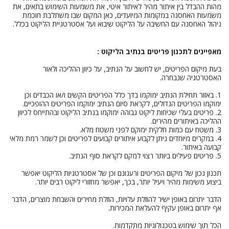
מהות ההבדל בין איתור מהיר לאיתור איטי, את משמעות השימוש בתאים, את
משמעות האחסנה במקומות המיועדים, כאן המקום שבו משתלבת חוכמת
ניהול האחסנה עם החשיבה על הליקוט שיבוא ועל אסטרטגיית הליקוט בכלל.
מאפיינים לתכנון פריטים בנתיב הליקוט :
בעת מיקום הפריטים, יש לחשוב על הנתיב, על כיוון ההליכה ולאור
האסטרטגיה שנבחרה.
1. באזור תחילת הנתיב ימוקמו בדך כלל הפריטים הקשים ו/או הכבדים וכן
ימוקמו הפריטים הגדולים, לקראת סיום הנתיב ימוקמו הפריטים ההופכיים.
2. פריטים בעלי שכיחות ליקוט גבוהה ימוקמו בנתיב הליקוט ובהתייחס לכיוון
ההליכה באיתורים מהירים.
3. משטח עם כמות חלקית ימוקם לפני משטח מלא.
4. במקרים מיוחדים ניתן לקבוע איתורים קבועים לפריטים וכן לשמר רמת מלאי
קבועה באיתור.
5. פריטים פעילים ביותר רצוי למקם לקראת סוף הנתיב.
תכנון נכון של מיקום הפריטים ורענונם וכן של אסטרטגיות הליקוט יאפשר
ביצוע משימות מהיר ויעיל יותר, בכך, יאפשר מחזורי ליקוט רבים יותר.
הדבר יתרום באופן ישיר להוזלת עלויות, הוזלת מחירים והשבחת מוצרים, הדבר
אף יתרום באופן עקיף להעלאת המכירות.
הכל תוך שימוש בטכנולוגיות מתקדמות.