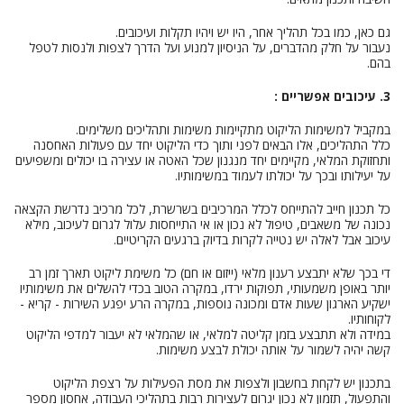
גם כאן, כמו בכל תהליך אחר, היו יש ויהיו תקלות ועיכובים.
נעבור על חלק מהדברים, על הניסיון למנוע ועל הדרך לצפות ולנסות לטפל
בהם.
3. עיכובים אפשריים :
במקביל למשימות הליקוט מתקיימות משימות ותהליכים משלימים.
כלל התהליכים, אלו הבאים לפני ותוך כדי הליקוט יחד עם פעולות האחסנה
ותחזוקת המלאי, מקיימים יחד מנגנון שכל האטה או עצירה בו יכולים ומשפיעים
על יעילותו ובכך על יכולתו לעמוד במשימותיו.
כל תכנון חייב להתייחס לכלל המרכיבים בשרשרת, לכל מרכיב נדרשת הקצאה
נכונה של משאבים, טיפול לא נכון או אי התייחסות עלול לגרום לעיכוב, מילא
עיכוב אבל לאלה יש נטייה לקרות בדיוק ברגעים הקריטיים.
די בכך שלא יתבצע רענון מלאי (ייזום או חם) כל משימת ליקוט תארך זמן רב
יותר באופן משמעותי, תפוקות ירדו, במקרה הטוב בכדי להשלים את משימותיו
ישקיע הארגון שעות אדם ומכונה נוספות, במקרה הרע יפגע השירות - קריא -
לקוחותיו.
במידה ולא תתבצע בזמן קליטה למלאי, או שהמלאי לא יעבור למדפי הליקוט
קשה יהיה לשמור על אותה יכולת לבצע משימות.
בתכנון יש לקחת בחשבון ולצפות את מסת הפעילות על רצפת הליקוט
והתפעול, תזמון לא נכון יגרום לעצירות רבות בתהליכי העבודה, אחסון מספר