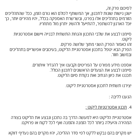
לסיכום פרק זה,
ישנן גישות שונות לתכנון, אך המשותף לכולם הוא גורם הזמן, ככל שהתהליכים
הזורמים בתהליכים אלו בפרט, ובשרשרת האספקה בכלל, יהיו מהירים יותר, כך
יוכל הארגון להשתפר, להתייעל ולהשיג יתרון מול מתחריו.
סיימנו לבצע את שלבי התכנון והנחת התשתית לבנייה ויישום אסטרטגיות
ליקוט.
זהו כאמור הפרק השני מתוך שלושה פרקים.
הפרק הבא יטפל בתכנון אסטרטגיית הליקוט, בעיכובים אפשריים בתהליכים
ובמשוב חוזר.
אספנו מידע מפורט על הפריטים וקבענו איך להגדיר איתורים.
סיימנו לבצע את הצעדים הראשונים לתכנון הכולל.
תכננו את כיוון הנתיב ואת נקודת סיום הליקוט.
יצירנו תשתית לתכנון אסטרטגיית ליקוט.
הגענו לליבה :
4.
תכנון אסטרטגיות ליקוט :
אסטרטגיית הליקוט היא למעשה הדרך בה נתכנן ונבצע את הליקוט בצורה
המהירה והיעילה ביותר לכל הזמנה והזמנה ואף לכל לקוח או פרויקט.
יש מקרים בהם נבקש ללקט לפי סדר ההליכה, יהיו מקרים בהם נעדיף דווקא