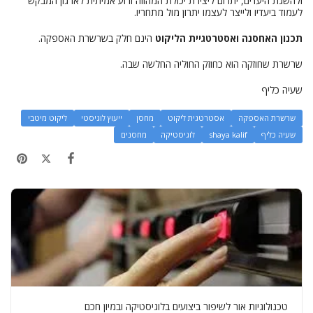
ולהשגת היעדים, יתרום ליצירת יכולת המהווה זרוע אמיתית לארגון המבקש
לעמוד ביעדיו ולייצר לעצמו יתרון מול מתחריו.
תכנון האחסנה ואסטרטגיית הליקוט
הינם חלק בשרשרת האספקה.
שרשרת שחוזקה הוא כחוזק החוליה החלשה שבה.
שעיה כליף
שרשרת האספקה
אסטרטגית ליקוט
מחסן
ייעוץ לוגיסטי
ליקוט מיטבי
שעיה כליף
shaya kalif
לוגיסטיקה
מחסנים
טכנולוגיות אור לשיפור ביצועים בלוגיסטיקה ובמיון חכם