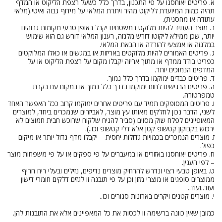
א. פריטים יאוחסנו על פי התכנון, בדרך כלל כשעל רצפת הליקוט או המדף
תהיה כמות המיועדת לליקוט מהיר ויתרת המלאי על מידוף גבוה ואיטי.(מלאי
עתודה או מחסנית).
ב. מוצר העתיד להיות מלוקט במשטחים יקבל באופן טבעי מקומות גבוהים
יותר, שכן ממילא ליקוטו דורש מלגזה, רענון המלאי דורש גם הוא שימוש
במלגזה או אמצעי להורדה או הבאת המלאי.
ג. פריטים האמורים להיות מלוקטים באריזות או במגשים או כאלו המלוקטים
כפריט בודד ממדף או מתוך אריזה יקבלו מקום על רצפת הליקוט או על
המדפים הנמוכים יותר.
ד. פריטים כבדים ימוקמו בדרך כלל נמוך.
ה. פריטים הרגישים לחום ימוקמו בדרך כלל נמוך או במקום עם בקרת
טמפרטורה.
ו. פריטים המסופקים תמיד עם פריטים אחרים ימוקמו קרוב ככל האפשר האחד
לשני, הדבר נכון לחלקים מאותו עץ מוצר, לאביזרים שנמכרים ביחד, למוצרים
המאופיינים לפלח שוק מסוים (סביר להניח שלקוח שרוכש חבית חמוצים לא
ירכוש בקבוקון קטשופ קטן אלא דלי קטשופ וכו..).
ז. מוצרים הנמכרים בכמויות גדולות יחסית – יקבלו מדף גדול יותר או מיקום
כפול.
ח. פריטים יאוחסנו באזורים או במעברים על פי ספקים או על פי משפחות מוצר
– לפי הענין.
ט. באופן טבעי רצוי ונדרש להרחיק מוצרים נדיפים, נזילים ובעלי ריח חריף
ממוצרים סופגים או מוצרי מזון וכן על פי תובנה זו לגזים דלקים חומרי דישון
ועוד..ועוד..
י. מוצרים קטנים ויקרים בארונות סגורים וכו..
כמובן שאין כוונה ברשימה זו לכסות את כל המאפיינים אלא את התובנות להן.