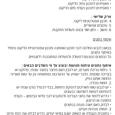
• מאפיינים לתכנון נתיב הליקוט.
• מאפיינים לתכנון נקודת סיום הליקוט.
פרק שלישי :
4. תכנון אסטרטגיות ליקוט.
5. עיכובים אפשריים.
6. משוב – היזון חוזר ובצוע פעולות מתקנות.
איסוף נתונים
בבואנו לגבש החלטה לגבי תכנון האחסנה ותכנון אסטרטגיית הליקוט נתחיל
באיסוף נתונים.
כל הנתונים הנוגעים לפעולה ולפעילות המתוכננת רלוונטיים.
איסוף נתונים וניתוח תנועות יבוצע על פי השלבים הבאים :
1. ניתוח צריכת מוצרים, יש להבין האם מדובר במוצר עונתי, פרויקט או
בצריכה שוטפת. הדבר ישפיע על ההערכות המתאימה וכן על טווח תאריכי
הדוחות אותם נפיק.
2. דוחות מכירה.
• יש לגבש טווח תאריכים להפקת הדוחות, בכדי לנטרל גורם עונתי יש
להתייחס לפחות לשלושה רבעונים.
• נדרש ללמוד את נתוני הצריכה ולהתגבש לגבי מלאי הביטחון – נקודת
ההזמנה או הרענון.
• לבדוק האם ישנה מגמה בנתונים.
3. תחזית מכירות ויעדים.
• בתוכנית העבודה או השיווק ישנם בוודאי יעדים, נדרש לבדוק את רמת פרוט