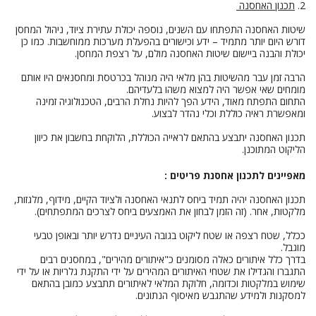
2.
תכנון האחסנה
שיטות האחסנה התפתחו עם השנים, נוספה יכולת עתירת ציוד, ניהול המחסן
דורש היום יותר מתמיד – ידע וכישורים בהפעלת מערכות ממוחשבות. כמו כן
יכולת והבנה ביישום שיטות האחסנה מולם, על רצפת המחסן.
הרבה זמן עבר מהשיטות בהן מלאי היה מנוהל בכרטסת ומחסנאים היו אותם
מומחים שאי אפשר היה למצוא משהו בלעדיהם.
התחום התפתח מאוד, הידע הפך להיות נחלת הרבים, הטכנולוגיה זמינה
ומאפשרת ראיה כוללת וכלי נהדר לבצוע.
תכנון האחסנה יתבצע בהתאם לראייה הכוללת, הלוקחת בחשבון את כיוון
הליקוט המתוכנן.
מאפיינים לתכנון אחסנת פריטים :
תכנון האחסנה יהיה תמיד ביחס לתנאי האחסנה ולציוד הקיים, מידוף, מלגזות,
מלקטות, אחר. (זה הזמן לבחון את האמצעים ביחס לצרכים המתפתחים).
ככלל, שטח רצפה או שטח ליקוט בגובה העיניים נדרש יותר ובאופן טבעי
מוגבל.
בדרך כלל איתורים כאלה מסומנים כ"איתורים מהירים", במחסנים רבים
התגברו והגדילו את שטחי האיתורים המהירים על ידי התקנת גלריות או על ידי
שימוש במלקטות וכדומה, חלוקת המלאי לאיתורים תתבצע כמובן בהתאם
למסקנות ולמידע שהתגבש מאיסוף הנתונים.