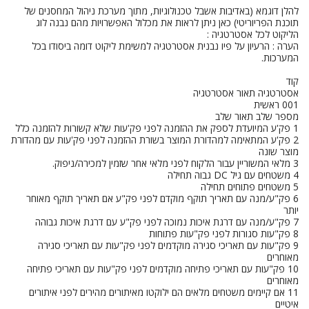
להלן דוגמא (באדיבות אשבל טכנולוגיות, מתוך מערכת ניהול המחסנים של
תוכנת הפריוריטי) כאן ניתן לראות את מכלול האפשרויות מהם נבנה לוג
הליקוט לכל אסטרטגיה :
הערה : הרעיון על פיו נבנית אסטרטגיה למשימת ליקוט דומה ביסודו בכל
המערכות.
קוד
אסטרטגיה תאור אסטרטגיה
001 ראשית
מספר שלב תאור שלב
1 פק'ע המיועדת לספק את ההזמנה לפני פק'עות שלא קשורות להזמנה כלל
2 פק'ע המתאימה למהדורת המוצר בשורת ההזמנה לפני פק'עות עם מהדורת
מוצר שונה
3 מלאי המשוריין עבור הלקוח לפני מלאי אחר שזמין למכירה/ניפוק.
4 משטחים עם גיל DC גבוה תחילה
5 משטחים פתוחים תחילה
6 פק"ע/מנה עם תאריך תוקף מוקדם לפני פק"ע אם תאריך תוקף מאוחר
יותר
7 פק"ע/מנה עם דרגת איכות נמוכה לפני פק"ע עם דרגת איכות גבוהה
8 פק"עות סגורות לפני פק"עות פתוחות
9 פק"עות עם תאריכי סגירה מוקדמים לפני פק"עות עם תאריכי סגירה
מאוחרים
10 פק"עות עם תאריכי פתיחה מוקדמים לפני פק"עות עם תאריכי פתיחה
מאוחרים
11 אם קיימים משטחים מלאים הם ילוקטו מאיתורים מהירים לפני איתורים
איטיים