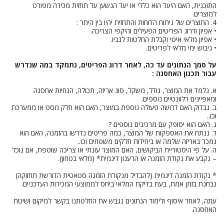
התוכנית, האם היעד הוא כללי או יעד הנשען על תחזית מכירה מפורט
למוצרים.
4. התוצרים של ניתוח הדוחות והתחזית יהיו בין היתר :
• אפיון ודרוג הפריטים הפעילים והיקפי הצריכה.
• אפיון מלאי איטי וקבלת החלטות לגביו.
• גיבוש ימי מלאי לפריטים.
על סמך הנתונים עד כה, לאחר דרוג הפריטים, נתמקד במה שנדרש
עבור תכנון האחסנה :
א. נלמד את המוצר, גודל, משקל, סוג אריזה, תכולה, הנחיות אחסנה
ומאפיינים רלוונטיים נוספים.
ב. נבדוק האם דרושה פעולה נוספת במוצר, האם הוא חלק מסט או ממערכת
וכו..
ג. האם הוא יסופק עם מרכיבים נוספים ?
ד. ננתח את האספקות של המוצר, כמה פריטים נדרשו בהזמנה, האם הוא
נמכר באריזה שלמה או ביחידות חלקים משטחים וכו..
ה. על פי היסטוריית הביקושים, האם המוצר עונתי או צריכה שוטפת, אם נוכל
– נקבע את נקודת הזמנה או הרענון דינמית* (מלאי בטחון).
* נקודת הזמנה דינמית (להבדיל מנקודת הזמנה סטאטית הדורשת תחזוקה)
נבחנת בזמן אמת, בעת בדיקת המלאי ביחס לממוצעי המכירות העדכניים.
עתה, לאחר איסוף ולימוד הנתונים נגבש את החלטתנו בקשר למיקום ושיטת
האחסנה.