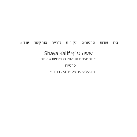
בית
אודות
פרסומים
לקוחות
גלרייה
צור קשר
עוד
שעיה כליף Shaya Kalif
זכויות יוצרים © 2026 כל הזכויות שמורות
פרטיות
מופעל על-ידי
SITE123
-
בניית אתרים
הירשם