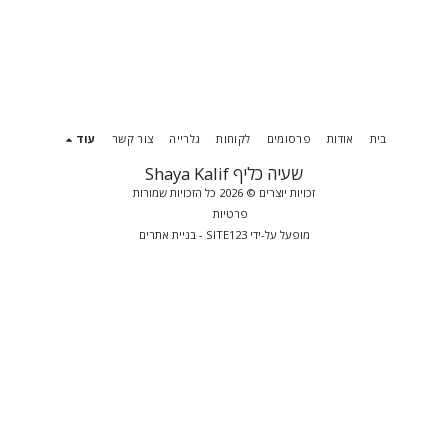
בית
אודות
פרסומים
לקוחות
גלרייה
צור קשר
עוד
שעיה כליף Shaya Kalif
זכויות יוצרים © 2026 כל הזכויות שמורות
פרטיות
מופעל על-ידי
SITE123
-
בניית אתרים
הירשם