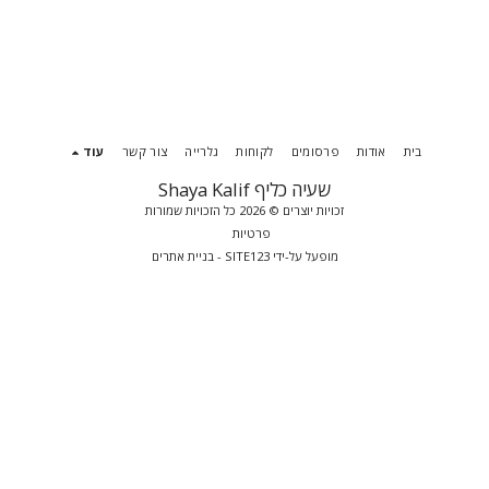
בית
אודות
פרסומים
לקוחות
גלרייה
צור קשר
עוד
שעיה כליף Shaya Kalif
זכויות יוצרים © 2026 כל הזכויות שמורות
פרטיות
מופעל על-ידי
SITE123
-
בניית אתרים
הירשם